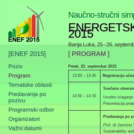
Naučno-stručni sim
ENERGETSK
2015
Banja Luka, 25 - 26. septem
[ENEF 2015]
[ PROGRAM ]
Poziv
Petak, 25. septembar 2015.
Program
13:00 – 13:45
Registracija uče
Tematske oblasti
Svečano otvara
Predavanja po
14:00 – 14:30
Uvodno izlaganje:
pozivu
Prezentacija pr
Programski odbor
Predavanja po 
Organizatori
Prof. dr Jasmina 
Važni datumi
Sustainability an