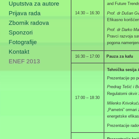
Uputstva za autore
and Future Trend
Prijava rada
14:30 – 16:30
Prof. dr Dušan G
Efikasno korišćenj
Zbornik radova
Prof. dr Darko Ma
Sponzori
Pravci razvoja sa
Fotografije
pogona namenjenih
Kontakt
16:30 – 17:00
Pauza za kafu
ENEF 2013
Tehnička sesija
Prezentacije po p
Predrag Tešić i B
Regulatorni okvir
17:00 – 18:30
Milenko Krivokuća
„Pametni” ormari 
energetske efikas
Prezentacije rado