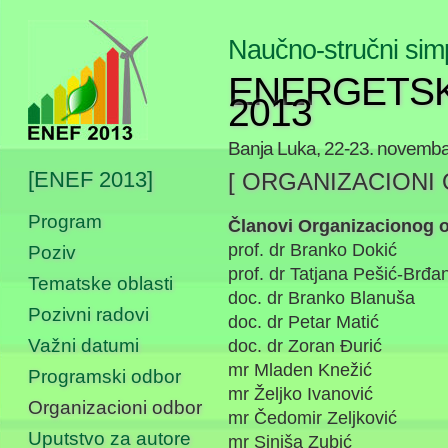
Naučno-stručni sim
ENERGETSK
2013
Banja Luka, 22-23. novemba
[ENEF 2013]
[ ORGANIZACIONI 
Program
Članovi Organizacionog 
prof. dr Branko Dokić
Poziv
prof. dr Tatjana Pešić-Brđa
Tematske oblasti
doc. dr Branko Blanuša
Pozivni radovi
doc. dr Petar Matić
Važni datumi
doc. dr Zoran Đurić
mr Mladen Knežić
Programski odbor
mr Željko Ivanović
Organizacioni odbor
mr Čedomir Zeljković
Uputstvo za autore
mr Siniša Zubić