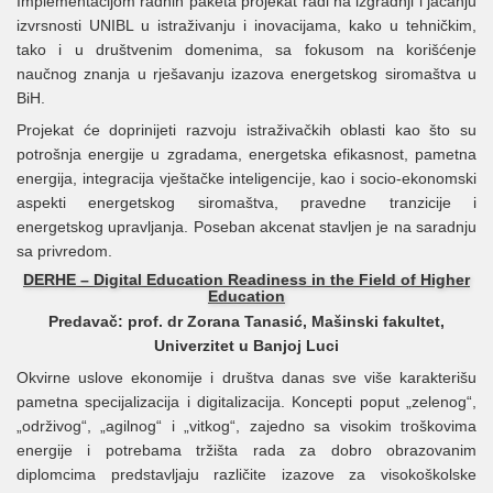
Implementacijom radnih paketa projekat radi na izgradnji i jačanju
izvrsnosti UNIBL u istraživanju i inovacijama, kako u tehničkim,
tako i u društvenim domenima, sa fokusom na korišćenje
naučnog znanja u rješavanju izazova energetskog siromaštva u
BiH.
Projekat će doprinijeti razvoju istraživačkih oblasti kao što su
potrošnja energije u zgradama, energetska efikasnost, pametna
energija, integracija vještačke inteligencije, kao i socio-ekonomski
aspekti energetskog siromaštva, pravedne tranzicije i
energetskog upravljanja. Poseban akcenat stavljen je na saradnju
sa privredom.
DERHE – Digital Education Readiness in the Field of Higher
Education
Predavač: prof. dr Zorana Tanasić, Mašinski fakultet,
Univerzitet u Banjoj Luci
Okvirne uslove ekonomije i društva danas sve više karakterišu
pametna specijalizacija i digitalizacija. Koncepti poput „zelenog“,
„održivog“, „agilnog“ i „vitkog“, zajedno sa visokim troškovima
energije i potrebama tržišta rada za dobro obrazovanim
diplomcima predstavljaju različite izazove za visokoškolske