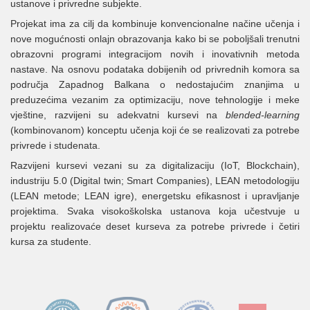
ustanove i privredne subjekte.
Projekat ima za cilj da kombinuje konvencionalne načine učenja i
nove mogućnosti onlajn obrazovanja kako bi se poboljšali trenutni
obrazovni programi integracijom novih i inovativnih metoda
nastave. Na osnovu podataka dobijenih od privrednih komora sa
područja Zapadnog Balkana o nedostajućim znanjima u
preduzećima vezanim za optimizaciju, nove tehnologije i meke
vještine, razvijeni su adekvatni kursevi na
blended‐learning
(kombinovanom) konceptu učenja koji će se realizovati za potrebe
privrede i studenata.
Razvijeni kursevi vezani su za digitalizaciju (IoT, Blockchain),
industriju 5.0 (Digital twin; Smart Companies), LEAN metodologiju
(LEAN metode; LEAN igre), energetsku efikasnost i upravljanje
projektima. Svaka visokoškolska ustanova koja učestvuje u
projektu realizovaće deset kurseva za potrebe privrede i četiri
kursa za studente.